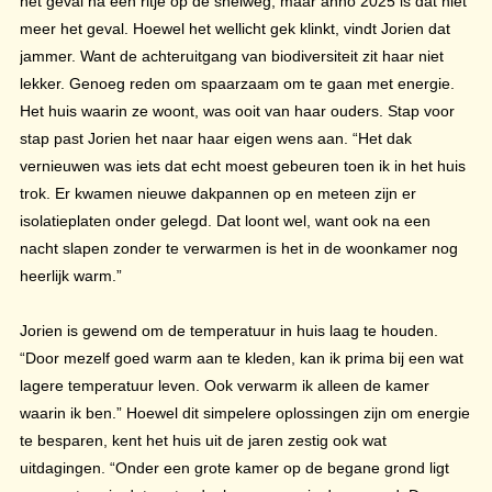
het geval na een ritje op de snelweg, maar anno 2025 is dat niet
meer het geval. Hoewel het wellicht gek klinkt, vindt Jorien dat
jammer. Want de achteruitgang van biodiversiteit zit haar niet
lekker. Genoeg reden om spaarzaam om te gaan met energie.
Het huis waarin ze woont, was ooit van haar ouders. Stap voor
stap past Jorien het naar haar eigen wens aan. “Het dak
vernieuwen was iets dat echt moest gebeuren toen ik in het huis
trok. Er kwamen nieuwe dakpannen op en meteen zijn er
isolatieplaten onder gelegd. Dat loont wel, want ook na een
nacht slapen zonder te verwarmen is het in de woonkamer nog
heerlijk warm.”
Jorien is gewend om de temperatuur in huis laag te houden.
“Door mezelf goed warm aan te kleden, kan ik prima bij een wat
lagere temperatuur leven. Ook verwarm ik alleen de kamer
waarin ik ben.” Hoewel dit simpelere oplossingen zijn om energie
te besparen, kent het huis uit de jaren zestig ook wat
uitdagingen. “Onder een grote kamer op de begane grond ligt