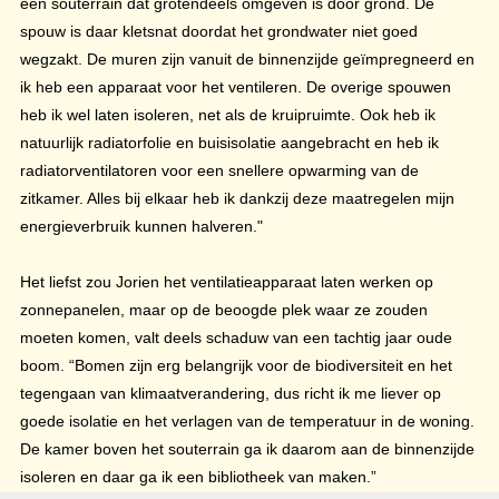
een souterrain dat grotendeels omgeven is door grond. De
spouw is daar kletsnat doordat het grondwater niet goed
wegzakt. De muren zijn vanuit de binnenzijde geïmpregneerd en
ik heb een apparaat voor het ventileren. De overige spouwen
heb ik wel laten isoleren, net als de kruipruimte. Ook heb ik
natuurlijk radiatorfolie en buisisolatie aangebracht en heb ik
radiatorventilatoren voor een snellere opwarming van de
zitkamer. Alles bij elkaar heb ik dankzij deze maatregelen mijn
energieverbruik kunnen halveren."
Het liefst zou Jorien het ventilatieapparaat laten werken op
zonnepanelen, maar op de beoogde plek waar ze zouden
moeten komen, valt deels schaduw van een tachtig jaar oude
boom. “Bomen zijn erg belangrijk voor de biodiversiteit en het
tegengaan van klimaatverandering, dus richt ik me liever op
goede isolatie en het verlagen van de temperatuur in de woning.
De kamer boven het souterrain ga ik daarom aan de binnenzijde
isoleren en daar ga ik een bibliotheek van maken.”